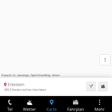
©
search.ch
,
swisstopo
,
OpenStreetMap
,
others
Entestein
3853 Niederried bei Interlaken
Tel
Wetter
Karte
Fahrplan
Mehr