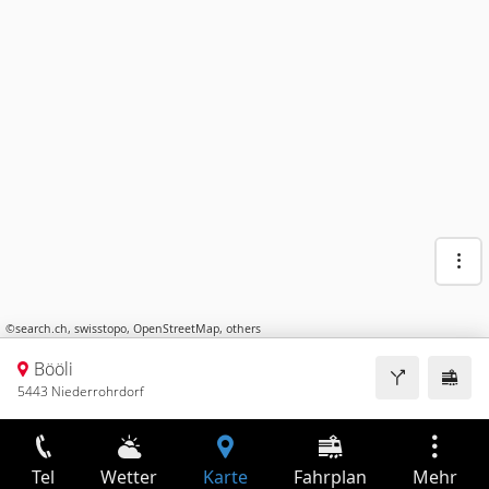
©
search.ch
,
swisstopo
,
OpenStreetMap
,
others
Bööli
5443 Niederrohrdorf
Tel
Wetter
Karte
Fahrplan
Mehr