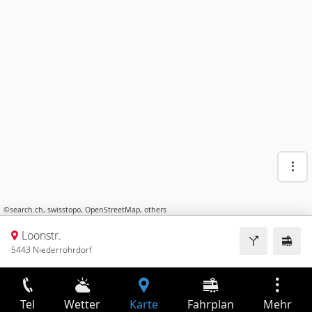
©
search.ch
,
swisstopo
,
OpenStreetMap
,
others
Loonstr.
5443 Niederrohrdorf
Tel
Wetter
Karte
Fahrplan
Mehr