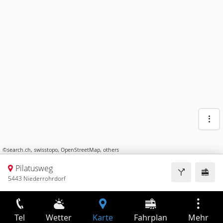
©
search.ch
,
swisstopo
,
OpenStreetMap
,
others
Pilatusweg
5443 Niederrohrdorf
Tel
Wetter
Karte
Fahrplan
Mehr