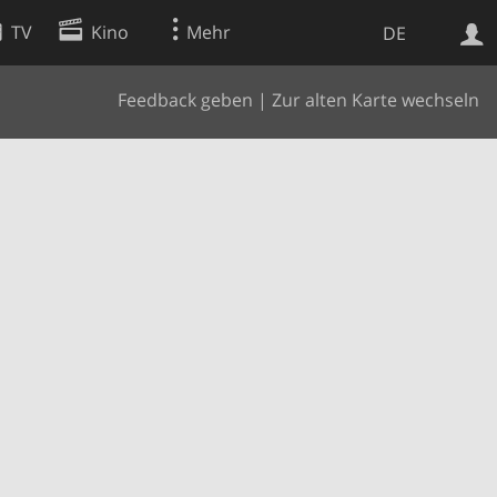
TV
Kino
Mehr
DE
Feedback geben
|
Zur alten Karte wechseln
Websuche
Apps