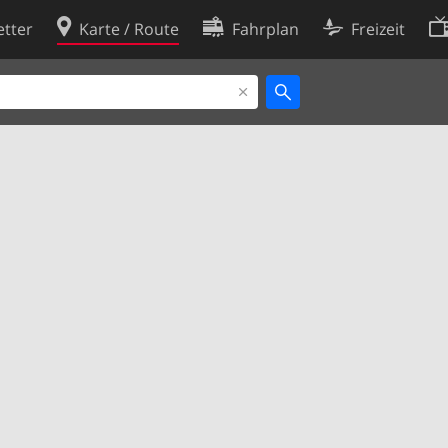
tter
Karte / Route
Fahrplan
Freizeit
Cookie-Richtlinie
ingungen
Cookie-Einstellungen
rklärung
Entwickler