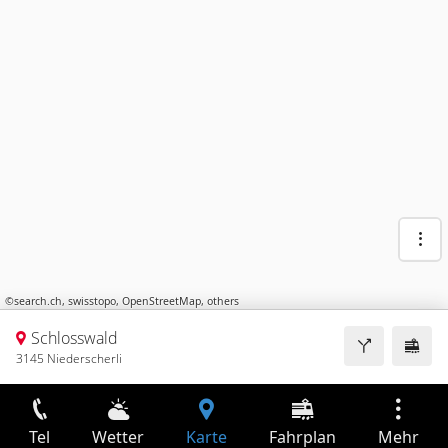
©
search.ch
,
swisstopo
,
OpenStreetMap
,
others
Schlosswald
3145 Niederscherli
Tel
Wetter
Karte
Fahrplan
Mehr