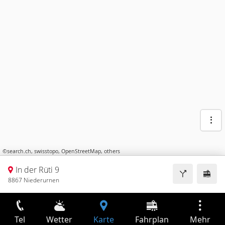
©
search.ch
,
swisstopo
,
OpenStreetMap
,
others
In der Rüti 9
8867 Niederurnen
Tel
Wetter
Karte
Fahrplan
Mehr