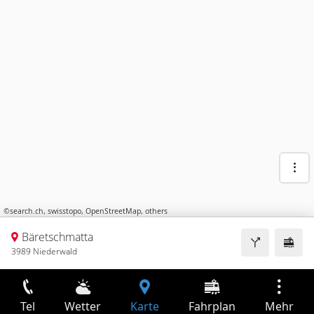
©
search.ch
,
swisstopo
,
OpenStreetMap
,
others
Bäretschmatta
3989 Niederwald
Tel
Wetter
Karte
Fahrplan
Mehr