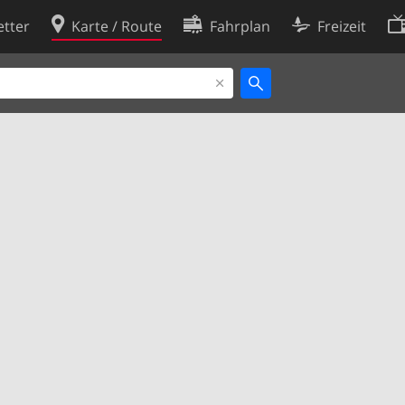
tter
Karte / Route
Fahrplan
Freizeit
Cookie-Richtlinie
ingungen
Cookie-Einstellungen
rklärung
Entwickler