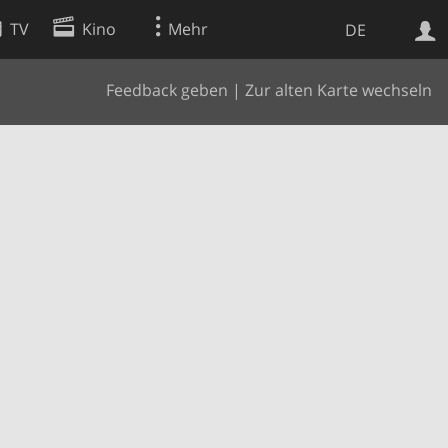
TV
Kino
Mehr
DE
Feedback geben
|
Zur alten Karte wechseln
Websuche
Apps