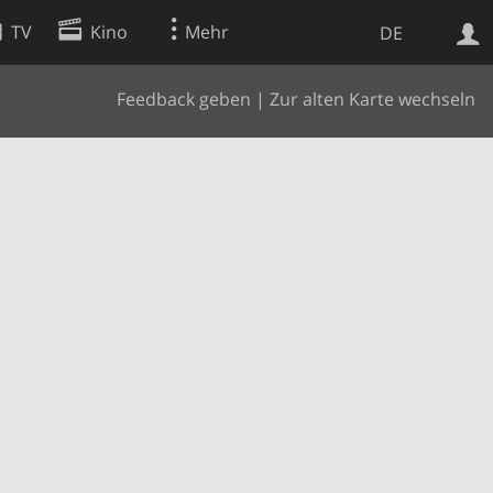
TV
Kino
Mehr
DE
Feedback geben
|
Zur alten Karte wechseln
Websuche
Apps