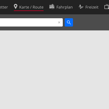
tter
Karte / Route
Fahrplan
Freizeit
Cookie-Richtlinie
ingungen
Cookie-Einstellungen
rklärung
Entwickler