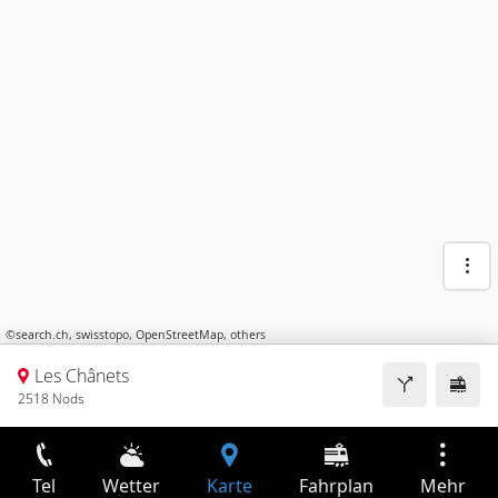
©
search.ch
,
swisstopo
,
OpenStreetMap
,
others
Les Chânets
2518 Nods
Tel
Wetter
Karte
Fahrplan
Mehr