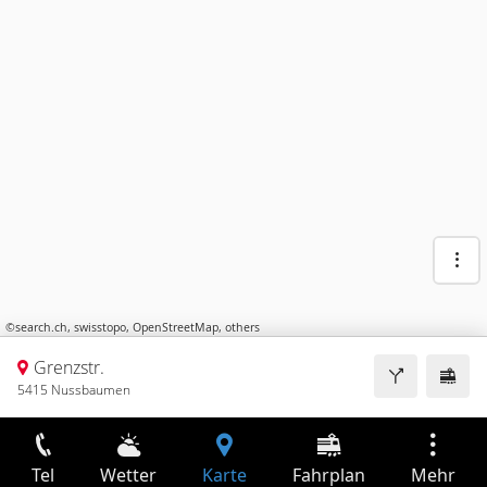
©
search.ch
,
swisstopo
,
OpenStreetMap
,
others
Grenzstr.
5415 Nussbaumen
Tel
Wetter
Karte
Fahrplan
Mehr