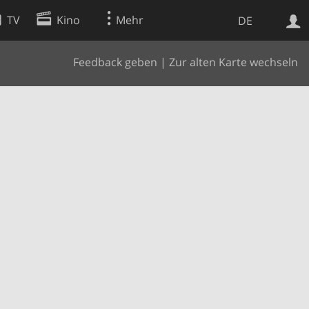
TV
Kino
Mehr
DE
Feedback geben
|
Zur alten Karte wechseln
Websuche
Apps