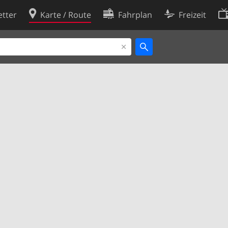
tter
Karte / Route
Fahrplan
Freizeit
Cookie-Richtlinie
ingungen
Cookie-Einstellungen
rklärung
Entwickler