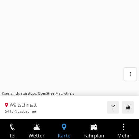
©
search.ch
,
swisstopo
,
OpenStreetMap
,
others
Wältschmatt
5415 Nussbaumen
Tel
Wetter
Karte
Fahrplan
Mehr