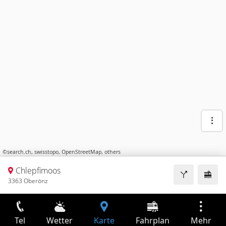
©
search.ch
,
swisstopo
,
OpenStreetMap
,
others
Chlepfimoos
3363 Oberönz
Tel
Wetter
Karte
Fahrplan
Mehr