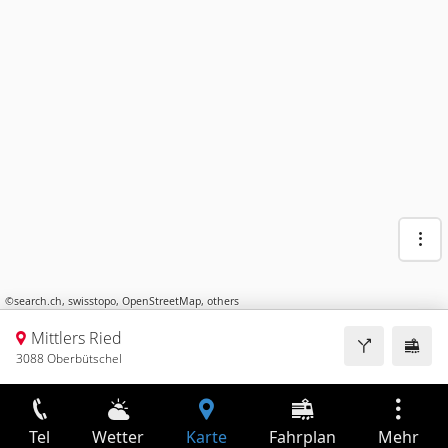
©
search.ch
,
swisstopo
,
OpenStreetMap
,
others
Mittlers Ried
3088 Oberbütschel
Tel
Wetter
Karte
Fahrplan
Mehr