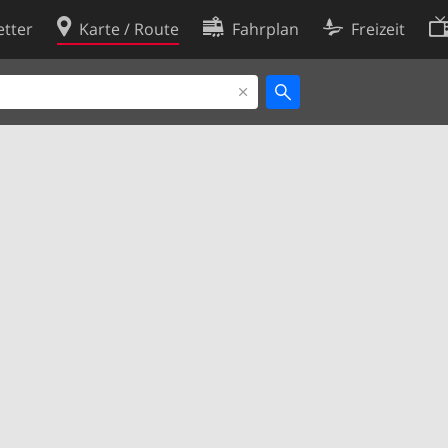
tter
Karte / Route
Fahrplan
Freizeit
Cookie-Richtlinie
ingungen
Cookie-Einstellungen
rklärung
Entwickler