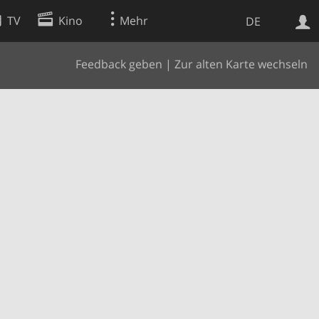
TV
Kino
Mehr
DE
Feedback geben
|
Zur alten Karte wechseln
Websuche
Apps