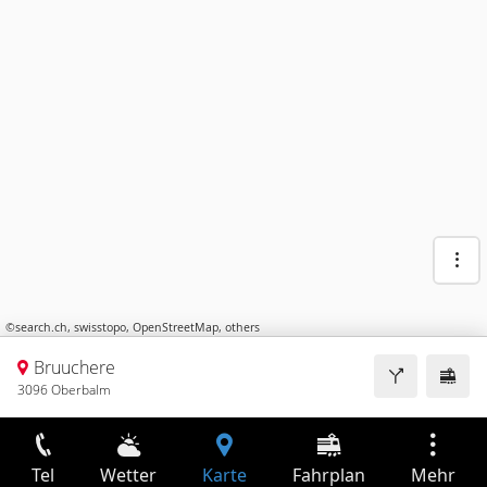
©
search.ch
,
swisstopo
,
OpenStreetMap
,
others
Bruuchere
3096 Oberbalm
Tel
Wetter
Karte
Fahrplan
Mehr