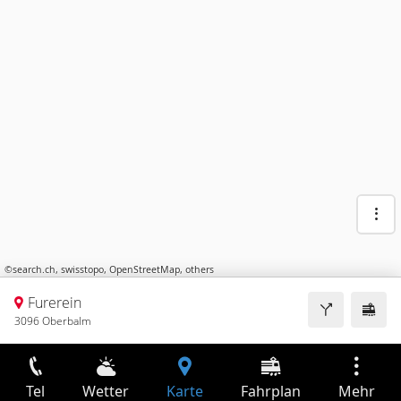
©
search.ch
,
swisstopo
,
OpenStreetMap
,
others
Furerein
3096 Oberbalm
Tel
Wetter
Karte
Fahrplan
Mehr