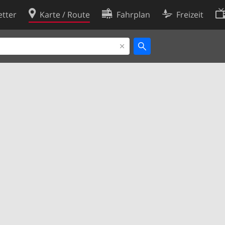
tter
Karte / Route
Fahrplan
Freizeit
Cookie-Richtlinie
ingungen
Cookie-Einstellungen
rklärung
Entwickler