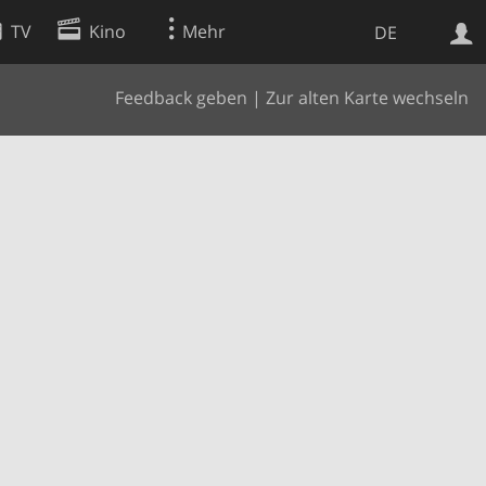
TV
Kino
Mehr
DE
Feedback geben
|
Zur alten Karte wechseln
Websuche
Apps