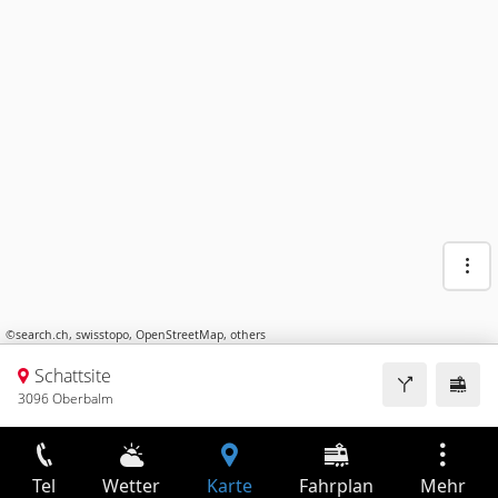
©
search.ch
,
swisstopo
,
OpenStreetMap
,
others
Schattsite
3096 Oberbalm
Tel
Wetter
Karte
Fahrplan
Mehr