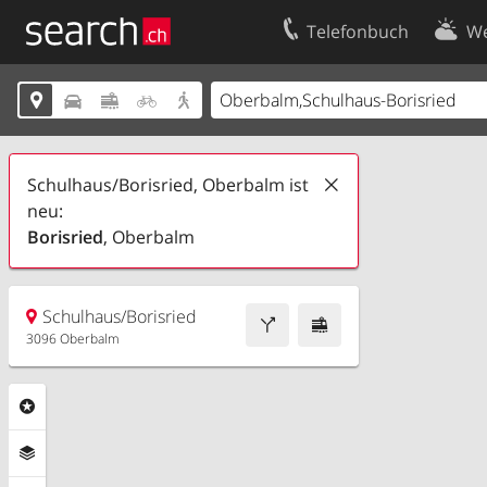
Telefonbuch
We
Ihr Eintrag
Kontakt





Kundencenter Geschäftskunden
Nutzungsbed
Impressum
Datenschutze
Schulhaus/Borisried, Oberbalm ist
neu:
Borisried
, Oberbalm
Schulhaus/Borisried
3096 Oberbalm
Rubriken
Ebenen