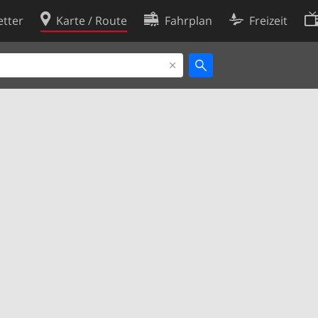
tter
Karte / Route
Fahrplan
Freizeit
Cookie-Richtlinie
ingungen
Cookie-Einstellungen
rklärung
Entwickler