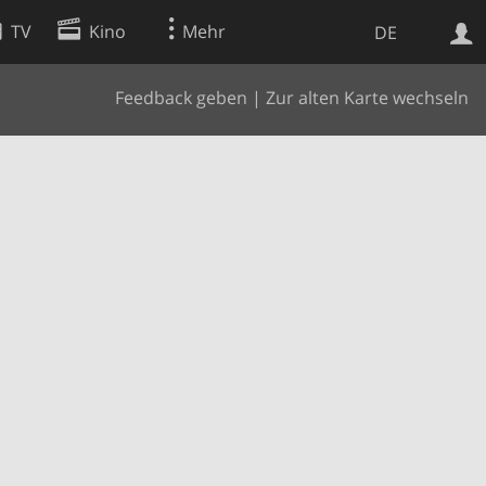
TV
Kino
Mehr
DE
Feedback geben
|
Zur alten Karte wechseln
Websuche
Apps