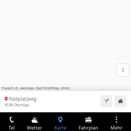
©
search.ch
,
swisstopo
,
OpenStreetMap
,
others
Rastplatzweg
4538 Oberbipp
Tel
Wetter
Karte
Fahrplan
Mehr