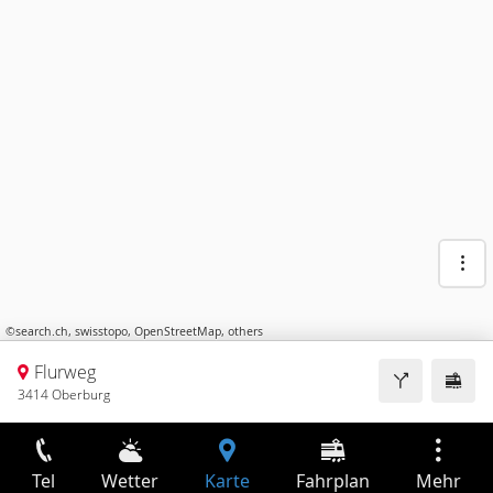
©
search.ch
,
swisstopo
,
OpenStreetMap
,
others
Flurweg
3414 Oberburg
Tel
Wetter
Karte
Fahrplan
Mehr