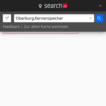
Kernenspeicher, Oberburg ist neu:
Feedback
|
Zur alten Karte wechseln
Breitenwaldstr.
, Oberburg