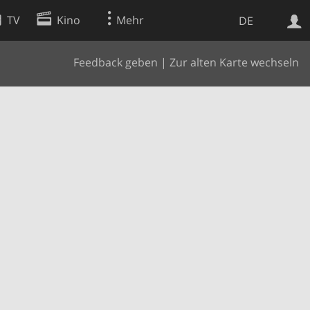
TV
Kino
Mehr
DE
Feedback geben
|
Zur alten Karte wechseln
Websuche
Apps