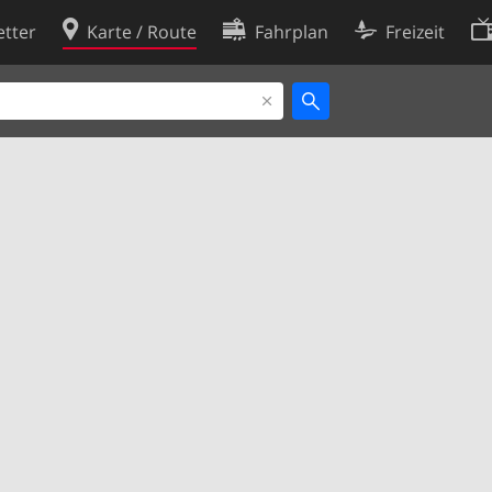
tter
Karte / Route
Fahrplan
Freizeit
Cookie-Richtlinie
ingungen
Cookie-Einstellungen
rklärung
Entwickler