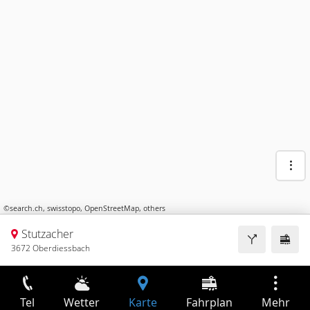
©
search.ch
,
swisstopo
,
OpenStreetMap
,
others
Stutzacher
3672 Oberdiessbach
Tel
Wetter
Karte
Fahrplan
Mehr