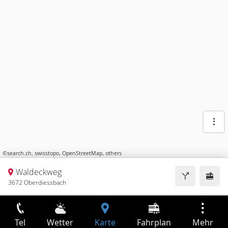
©
search.ch
,
swisstopo
,
OpenStreetMap
,
others
Waldeckweg
3672 Oberdiessbach
Tel
Wetter
Karte
Fahrplan
Mehr