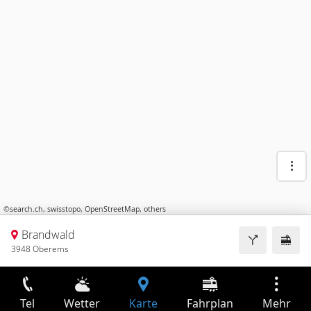
©
search.ch
,
swisstopo
,
OpenStreetMap
,
others
Brandwald
3948 Oberems
Tel
Wetter
Karte
Fahrplan
Mehr