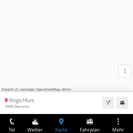
©
search.ch
,
swisstopo
,
OpenStreetMap
,
others
Ringschfure
3948 Oberems
Tel
Wetter
Karte
Fahrplan
Mehr