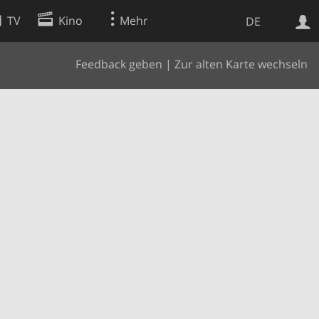
TV
Kino
Mehr
DE
Feedback geben
|
Zur alten Karte wechseln
Websuche
Apps