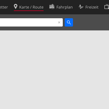
tter
Karte / Route
Fahrplan
Freizeit
Cookie-Richtlinie
ingungen
Cookie-Einstellungen
rklärung
Entwickler