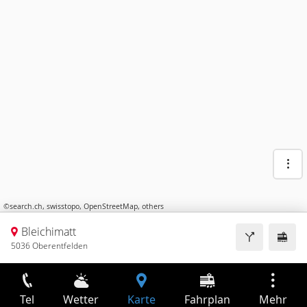
©
search.ch
,
swisstopo
,
OpenStreetMap
,
others
Bleichimatt
5036 Oberentfelden
Tel
Wetter
Karte
Fahrplan
Mehr