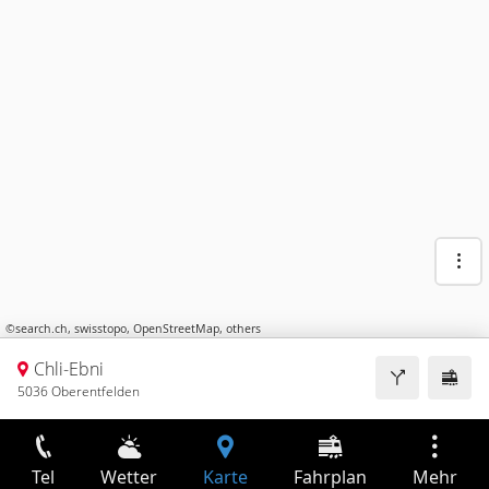
©
search.ch
,
swisstopo
,
OpenStreetMap
,
others
Chli-Ebni
5036 Oberentfelden
Tel
Wetter
Karte
Fahrplan
Mehr