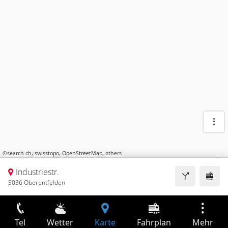
©
search.ch
,
swisstopo
,
OpenStreetMap
,
others
Industriestr.
5036 Oberentfelden
Tel
Wetter
Karte
Fahrplan
Mehr