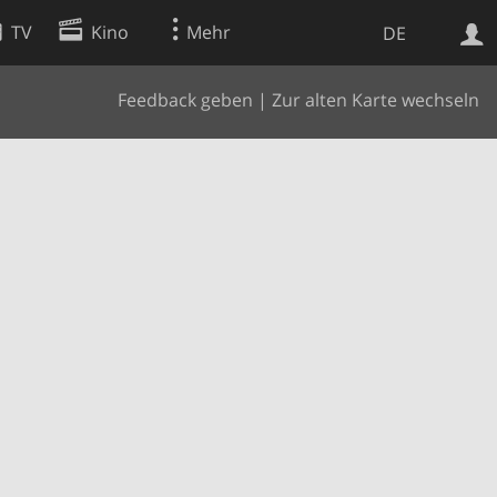
TV
Kino
Mehr
DE
Feedback geben
|
Zur alten Karte wechseln
Websuche
Apps