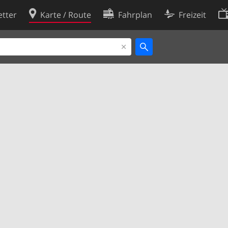
tter
Karte / Route
Fahrplan
Freizeit
Cookie-Richtlinie
ingungen
Cookie-Einstellungen
rklärung
Entwickler