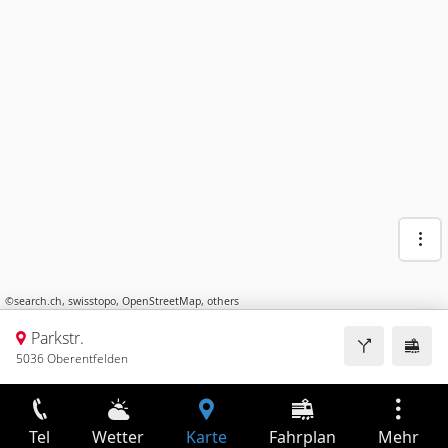
©
search.ch
,
swisstopo
,
OpenStreetMap
,
others
Parkstr.
5036 Oberentfelden
Tel
Wetter
Karte
Fahrplan
Mehr