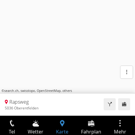
©
search.ch
,
swisstopo
,
OpenStreetMap
,
others
Rapsweg
5036 Oberentfelden
Tel
Wetter
Karte
Fahrplan
Mehr