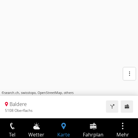
©
search.ch
,
swisstopo
,
OpenStreetMap
,
others
Baldere
5108 Oberflachs
Tel
Wetter
Karte
Fahrplan
Mehr