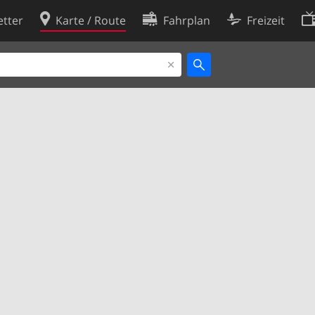
tter
Karte / Route
Fahrplan
Freizeit
Cookie-Richtlinie
ingungen
Cookie-Einstellungen
rklärung
Entwickler