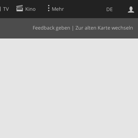
TV
Kino
Mehr
DE
Feedback geben
|
Zur alten Karte wechseln
Websuche
Apps