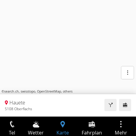
©
search.ch
,
swisstopo
,
OpenStreetMap
,
others
Hauete
5108 Oberflachs
Tel
Wetter
Karte
Fahrplan
Mehr