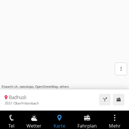
©
search.ch
,
swisstopo
,
OpenStreetMap
,
others
Badhüsli
3551 Oberfrittenbach
Tel
Wetter
Karte
Fahrplan
Mehr