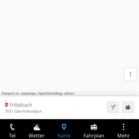
©
search.ch
,
swisstopo
,
OpenStreetMap
,
others
Frittebach
3551 Oberfrittenbach
Tel
Wetter
Karte
Fahrplan
Mehr