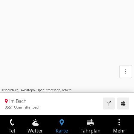
©
search.ch
,
swisstopo
,
OpenStreetMap
,
others
Im Bach
3551 Oberfrittenbach
Tel
Wetter
Karte
Fahrplan
Mehr