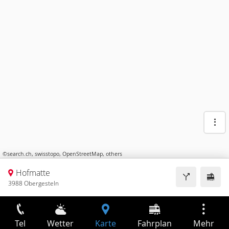
©
search.ch
,
swisstopo
,
OpenStreetMap
,
others
Hofmatte
3988 Obergesteln
Tel
Wetter
Karte
Fahrplan
Mehr