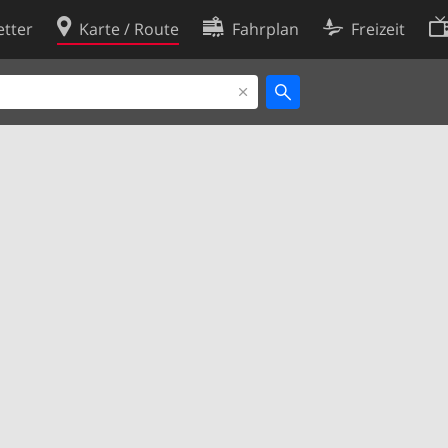
tter
Karte / Route
Fahrplan
Freizeit
Cookie-Richtlinie
ingungen
Cookie-Einstellungen
rklärung
Entwickler