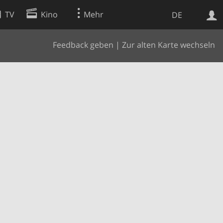
TV
Kino
Mehr
DE
Feedback geben
|
Zur alten Karte wechseln
Websuche
Apps