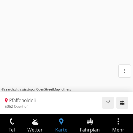
©
search.ch
,
swisstopo
,
OpenStreetMap
,
others
Pfaffehöldeli
5062 Oberhof
Tel
Wetter
Karte
Fahrplan
Mehr