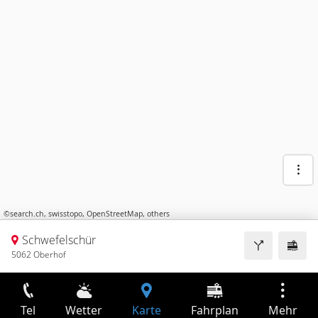
©
search.ch
,
swisstopo
,
OpenStreetMap
,
others
Schwefelschür
5062 Oberhof
Tel
Wetter
Karte
Fahrplan
Mehr