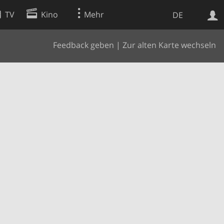
TV
Kino
Mehr
DE
Feedback geben
|
Zur alten Karte wechseln
Websuche
Apps