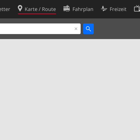
tter
Karte / Route
Fahrplan
Freizeit
Cookie-Richtlinie
ingungen
Cookie-Einstellungen
rklärung
Entwickler