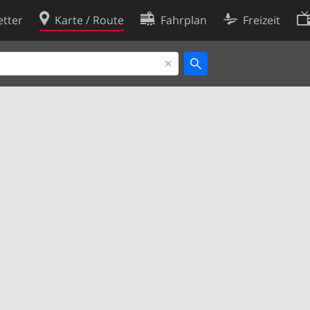
tter
Karte / Route
Fahrplan
Freizeit
Cookie-Richtlinie
ingungen
Cookie-Einstellungen
rklärung
Entwickler