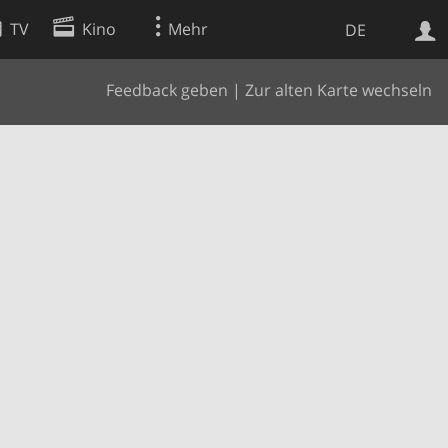
TV
Kino
Mehr
DE
Feedback geben
|
Zur alten Karte wechseln
Websuche
Apps