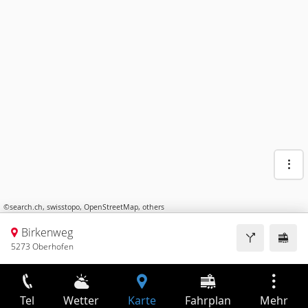
©
search.ch
,
swisstopo
,
OpenStreetMap
,
others
Birkenweg
5273 Oberhofen
Tel
Wetter
Karte
Fahrplan
Mehr